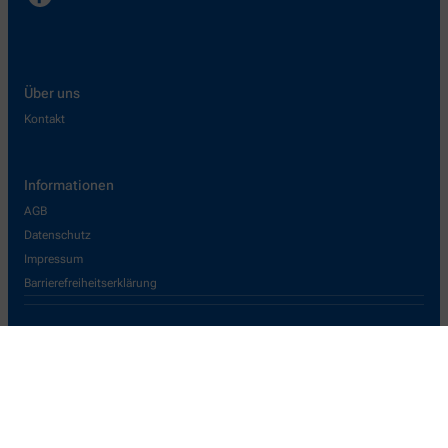
Über uns
Kontakt
Informationen
AGB
Datenschutz
Impressum
Barrierefreiheitserklärung
Wir legen großen Wert auf den Schutz Ihrer persönlichen Daten und
garantieren die sichere Übertragung durch eine SSL-
Verschlüsselung.