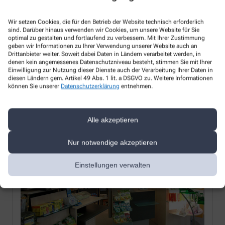
Wir freuen uns auf Ihren Besuch!
Wir setzen Cookies, die für den Betrieb der Website technisch erforderlich
sind. Darüber hinaus verwenden wir Cookies, um unsere Website für Sie
optimal zu gestalten und fortlaufend zu verbessern. Mit Ihrer Zustimmung
Unsere Leistungen
geben wir Informationen zu Ihrer Verwendung unserer Website auch an
Drittanbieter weiter. Soweit dabei Daten in Ländern verarbeitet werden, in
denen kein angemessenes Datenschutzniveau besteht, stimmen Sie mit Ihrer
Hier finden Sie einen Überblick über unsere umfangreichen
Einwilligung zur Nutzung dieser Dienste auch der Verarbeitung Ihrer Daten in
Leistungen, durch die wir Ihnen täglich zur Seite stehen.
diesen Ländern gem. Artikel 49 Abs. 1 lit. a DSGVO zu. Weitere Informationen
können Sie unserer
Datenschutzerklärung
entnehmen.
Alle Leistungen
Alle akzeptieren
Nur notwendige akzeptieren
Einstellungen verwalten