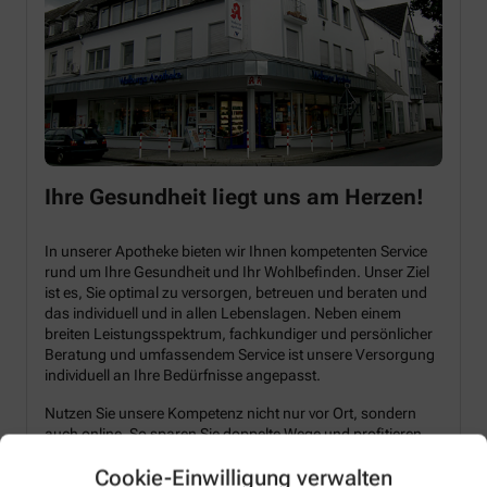
Ihre Gesundheit liegt uns am Herzen!
In unserer Apotheke bieten wir Ihnen kompetenten Service
rund um Ihre Gesundheit und Ihr Wohlbefinden. Unser Ziel
ist es, Sie optimal zu versorgen, betreuen und beraten und
das individuell und in allen Lebenslagen. Neben einem
breiten Leistungsspektrum, fachkundiger und persönlicher
Beratung und umfassendem Service ist unsere Versorgung
individuell an Ihre Bedürfnisse angepasst.
Nutzen Sie unsere Kompetenz nicht nur vor Ort, sondern
auch online. So sparen Sie doppelte Wege und profitieren
von exklusiven Angeboten.
Cookie-Einwilligung verwalten